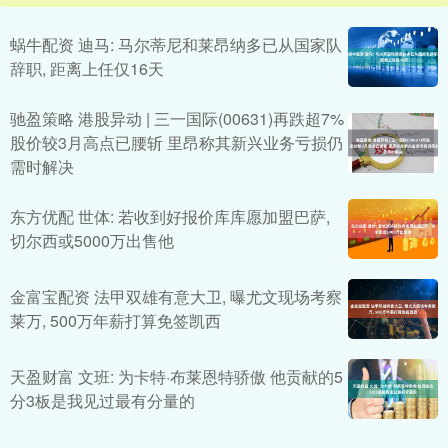
蜗牛配资 迪马: 马尔蒂尼和莱昂纳多已从国家队
辞职, 距离上任仅16天
驰盈策略 港股异动 | 三一国际(00631)再跌超7%
股价较3月高点已腰斩 里昂称其新兴业务亏损仍
需时解决
东方优配 世体: 若收到好报价库库愿加盟巴萨,
切尔西或5000万出售他
金富宝配资 法甲双雄有意大卫, 曝尤文现场考察
莱万, 500万年薪打算免签凯西
天盈财富 文班: 为卡特·布莱恩特骄傲 他贡献的5
分3板是我见过最有分量的