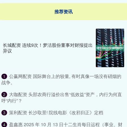
推荐资讯
长城配资 连续9次！梦洁股份董事对财报提出
异议
公赢网配资 国际舞台上的较量, 有时真像一场没有硝烟的
1
战争。
大咖配资 头部农商行溢价出售“低效益”资产，内行为何直
2
呼“内行”？
策利配资 长沙取景! 院线电影《改邪归正》定档
3
盈鑫惠 2025 年 10 月 13 日十二生肖每日运程（事业、财
4