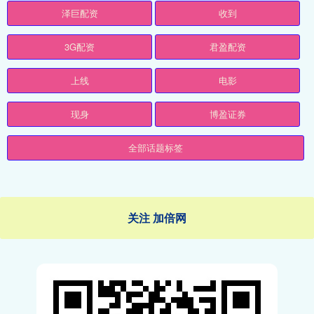
泽巨配资
收到
3G配资
君盈配资
上线
电影
现身
博盈证券
全部话题标签
关注 加倍网