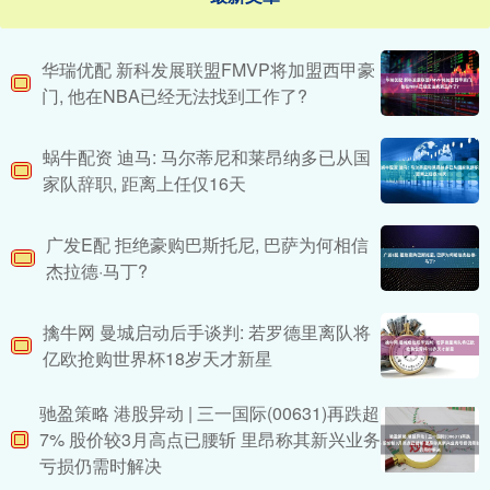
华瑞优配 新科发展联盟FMVP将加盟西甲豪
门, 他在NBA已经无法找到工作了?
蜗牛配资 迪马: 马尔蒂尼和莱昂纳多已从国
家队辞职, 距离上任仅16天
广发E配 拒绝豪购巴斯托尼, 巴萨为何相信
杰拉德·马丁?
擒牛网 曼城启动后手谈判: 若罗德里离队将
亿欧抢购世界杯18岁天才新星
驰盈策略 港股异动 | 三一国际(00631)再跌超
7% 股价较3月高点已腰斩 里昂称其新兴业务
亏损仍需时解决