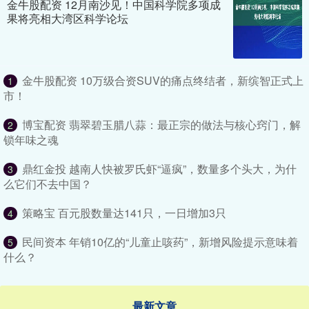
金牛股配资 12月南沙见！中国科学院多项成
果将亮相大湾区科学论坛
金牛股配资 10万级合资SUV的痛点终结者，新缤智正式上
1
市！
博宝配资 翡翠碧玉腊八蒜：最正宗的做法与核心窍门，解
2
锁年味之魂
鼎红金投 越南人快被罗氏虾“逼疯”，数量多个头大，为什
3
么它们不去中国？
策略宝 百元股数量达141只，一日增加3只
4
民间资本 年销10亿的“儿童止咳药”，新增风险提示意味着
5
什么？
最新文章