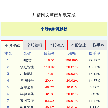
加倍网文章已加载完成
个股实时涨跌榜
个股跌幅
个股流入
个股流出
换手率
个股涨幅
排名
名称
最新价
涨幅
换手率
1
N展芯
116.52
396.89%
79.39%
2
锐翔智能
110.02
20.21%
16.80%
3
志特新材
14.8
20.03%
14.18%
4
博腾股份
20.44
20.02%
14.77%
5
近岸蛋白
46.72
20.01%
5.62%
6
毕得医药
61.6
20.01%
6.12%
7
五洲医疗
83.62
20.01%
18.37%
8
耐科装备
49.67
20.01%
6.83%