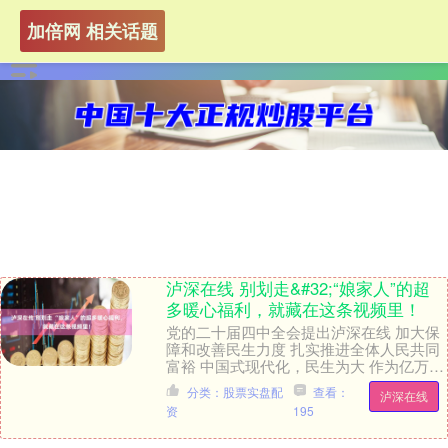
加倍网 相关话题
泸深在线 别划走&#32;“娘家人”的超
多暖心福利，就藏在这条视频里！
党的二十届四中全会提出泸深在线 加大保
障和改善民生力度 扎实推进全体人民共同
富裕 中国式现代化，民生为大 作为亿万职
工的“娘家人” 中国工会在上一个五年作出
分类：股票实盘配
查看：
泸深在线
了哪....
资
195