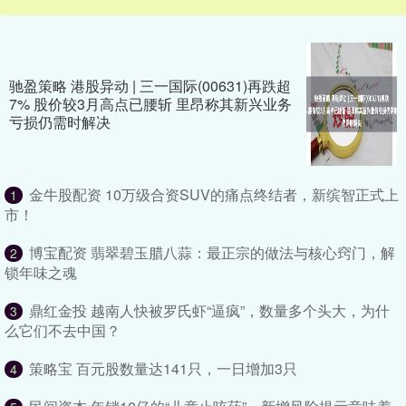
驰盈策略 港股异动 | 三一国际(00631)再跌超
7% 股价较3月高点已腰斩 里昂称其新兴业务
亏损仍需时解决
金牛股配资 10万级合资SUV的痛点终结者，新缤智正式上
1
市！
博宝配资 翡翠碧玉腊八蒜：最正宗的做法与核心窍门，解
2
锁年味之魂
鼎红金投 越南人快被罗氏虾“逼疯”，数量多个头大，为什
3
么它们不去中国？
策略宝 百元股数量达141只，一日增加3只
4