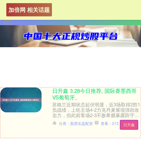
加倍网 相关话题
日升鑫 3.28今日推荐, 国际赛墨西哥
VS葡萄牙。
苏格兰近期状态起伏明显，近3场取得2胜1
负战绩，上轮主场4-2力克丹麦展现强劲攻
击力，但此前客场2-3不敌希腊暴露防守漏
洞，球队主场表现较为稳定，近2场主场赛
分类：股票实盘配资
查看：213
日升鑫
事....