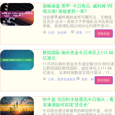
策略操盘 英甲: 今日焦点: 威科姆 VS
维尔港! 谁能更胜一筹?
当前赛季威科姆的发挥可圈可点，主教练
迈克尔·达夫一直致力于带领队伍冲击英冠
资格。虽然球队现以56分位列英甲第10
名，但距离升级区仅有4分之差，仍具备赶
分类：加倍网
查看：117
策略操盘
超的可能，....
辉煌国际 南向资金今日净买入111.66
亿港元
11月25日南向资金全天成交额1012.80亿港
元辉煌国际辉煌国际，成交净买入111.66
亿港元。 证券时报数据宝统计显示，11月
25日恒生指数上涨0.69%，....
分类：股票实盘配资
查看：86
辉煌国际
快牛盘 当旧时水脉遇见今日烟火，看
东濠涌如何实现“逆生长”
午后阳光透过新修剪的树冠快牛盘，在河
面上洒下斑驳光影。彩色缓跑径上跃动着