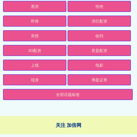
票房
拒绝
即将
泽巨配资
突然
收到
3G配资
君盈配资
上线
电影
现身
博盈证券
全部话题标签
关注 加倍网