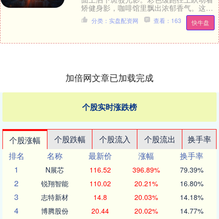
矫健身影，咖啡馆里飘出浓郁香气。这条
穿越广州中心城区的千年水脉，正迎来自
分类：实盘配资网
查看：163
快牛盘
己的“高光时刻”....
加倍网文章已加载完成
个股实时涨跌榜
个股跌幅
个股流入
个股流出
换手率
个股涨幅
排名
名称
最新价
涨幅
换手率
1
N展芯
116.52
396.89%
79.39%
2
锐翔智能
110.02
20.21%
16.80%
3
志特新材
14.8
20.03%
14.18%
4
博腾股份
20.44
20.02%
14.77%