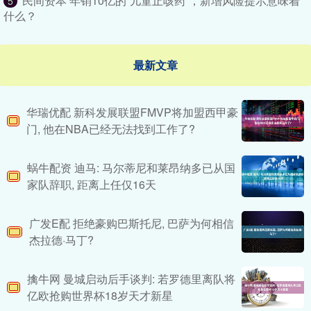
民间资本 年销10亿的“儿童止咳药”，新增风险提示意味着
5
什么？
最新文章
华瑞优配 新科发展联盟FMVP将加盟西甲豪
门, 他在NBA已经无法找到工作了?
蜗牛配资 迪马: 马尔蒂尼和莱昂纳多已从国
家队辞职, 距离上任仅16天
广发E配 拒绝豪购巴斯托尼, 巴萨为何相信
杰拉德·马丁?
擒牛网 曼城启动后手谈判: 若罗德里离队将
亿欧抢购世界杯18岁天才新星