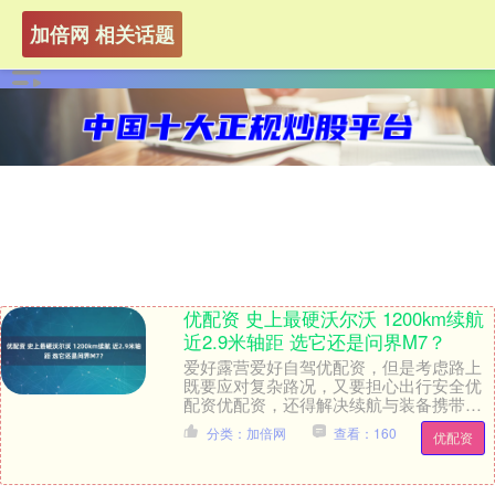
加倍网 相关话题
优配资 史上最硬沃尔沃 1200km续航
近2.9米轴距 选它还是问界M7？
爱好露营爱好自驾优配资，但是考虑路上
既要应对复杂路况，又要担心出行安全优
配资优配资，还得解决续航与装备携带的
难题？ 沃尔沃全新XC70的纯电续航超
分类：加倍网
查看：160
优配资
200km，它....