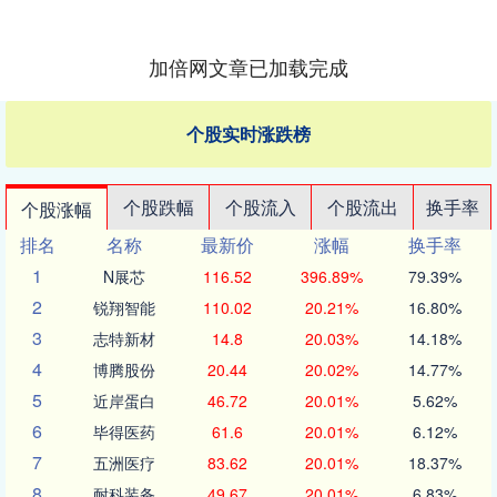
加倍网文章已加载完成
个股实时涨跌榜
个股跌幅
个股流入
个股流出
换手率
个股涨幅
排名
名称
最新价
涨幅
换手率
1
N展芯
116.52
396.89%
79.39%
2
锐翔智能
110.02
20.21%
16.80%
3
志特新材
14.8
20.03%
14.18%
4
博腾股份
20.44
20.02%
14.77%
5
近岸蛋白
46.72
20.01%
5.62%
6
毕得医药
61.6
20.01%
6.12%
7
五洲医疗
83.62
20.01%
18.37%
8
耐科装备
49.67
20.01%
6.83%