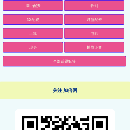
泽巨配资
收到
3G配资
君盈配资
上线
电影
现身
博盈证券
全部话题标签
关注 加倍网