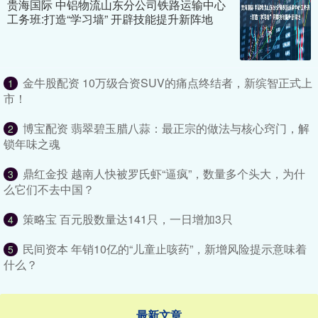
贵海国际 中铝物流山东分公司铁路运输中心
工务班:打造“学习墙” 开辟技能提升新阵地
金牛股配资 10万级合资SUV的痛点终结者，新缤智正式上
1
市！
博宝配资 翡翠碧玉腊八蒜：最正宗的做法与核心窍门，解
2
锁年味之魂
鼎红金投 越南人快被罗氏虾“逼疯”，数量多个头大，为什
3
么它们不去中国？
策略宝 百元股数量达141只，一日增加3只
4
民间资本 年销10亿的“儿童止咳药”，新增风险提示意味着
5
什么？
最新文章