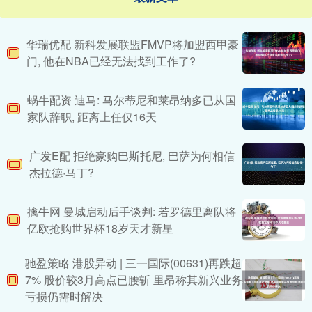
华瑞优配 新科发展联盟FMVP将加盟西甲豪
门, 他在NBA已经无法找到工作了?
蜗牛配资 迪马: 马尔蒂尼和莱昂纳多已从国
家队辞职, 距离上任仅16天
广发E配 拒绝豪购巴斯托尼, 巴萨为何相信
杰拉德·马丁?
擒牛网 曼城启动后手谈判: 若罗德里离队将
亿欧抢购世界杯18岁天才新星
驰盈策略 港股异动 | 三一国际(00631)再跌超
7% 股价较3月高点已腰斩 里昂称其新兴业务
亏损仍需时解决