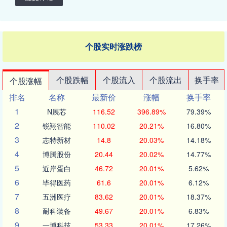
个股实时涨跌榜
个股跌幅
个股流入
个股流出
换手率
个股涨幅
排名
名称
最新价
涨幅
换手率
1
N展芯
116.52
396.89%
79.39%
2
锐翔智能
110.02
20.21%
16.80%
3
志特新材
14.8
20.03%
14.18%
4
博腾股份
20.44
20.02%
14.77%
5
近岸蛋白
46.72
20.01%
5.62%
6
毕得医药
61.6
20.01%
6.12%
7
五洲医疗
83.62
20.01%
18.37%
8
耐科装备
49.67
20.01%
6.83%
9
一博科技
53.33
20.01%
17.26%