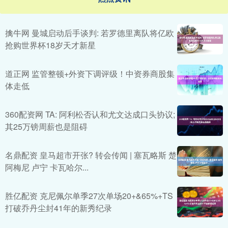
擒牛网 曼城启动后手谈判: 若罗德里离队将亿欧
抢购世界杯18岁天才新星
道正网 监管整顿+外资下调评级！中资券商股集
体走低
360配资网 TA: 阿利松否认和尤文达成口头协议;
其25万镑周薪也是阻碍
名鼎配资 皇马超市开张? 转会传闻 | 塞瓦略斯 楚
阿梅尼 卢宁 卡瓦哈尔...
胜亿配资 克尼佩尔单季27次单场20+&65%+TS
打破乔丹尘封41年的新秀纪录