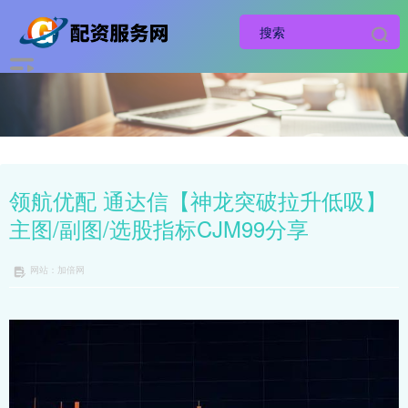
领航优配 通达信【神龙突破拉升低吸】
主图/副图/选股指标CJM99分享
网站：加倍网