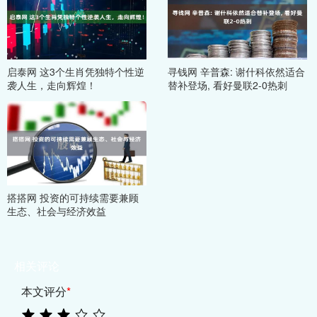
启泰网 这3个生肖凭独特个性逆
寻钱网 辛普森: 谢什科依然适合
袭人生，走向辉煌！
替补登场, 看好曼联2-0热刺
搭搭网 投资的可持续需要兼顾
生态、社会与经济效益
相关评论
本文评分
*