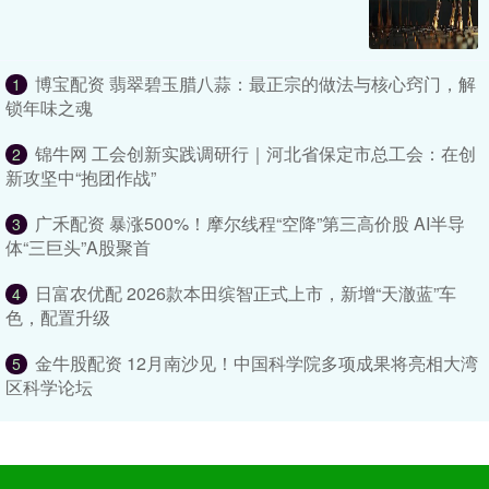
博宝配资 翡翠碧玉腊八蒜：最正宗的做法与核心窍门，解
1
锁年味之魂
锦牛网 工会创新实践调研行｜河北省保定市总工会：在创
2
新攻坚中“抱团作战”
广禾配资 暴涨500%！摩尔线程“空降”第三高价股 AI半导
3
体“三巨头”A股聚首
日富农优配 2026款本田缤智正式上市，新增“天澈蓝”车
4
色，配置升级
金牛股配资 12月南沙见！中国科学院多项成果将亮相大湾
5
区科学论坛