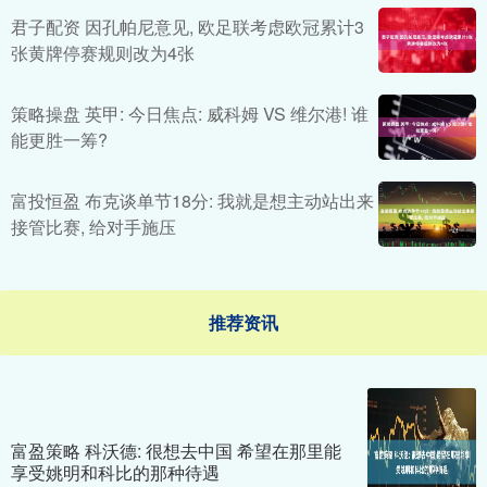
君子配资 因孔帕尼意见, 欧足联考虑欧冠累计3
张黄牌停赛规则改为4张
策略操盘 英甲: 今日焦点: 威科姆 VS 维尔港! 谁
能更胜一筹?
富投恒盈 布克谈单节18分: 我就是想主动站出来
接管比赛, 给对手施压
推荐资讯
富盈策略 科沃德: 很想去中国 希望在那里能
享受姚明和科比的那种待遇