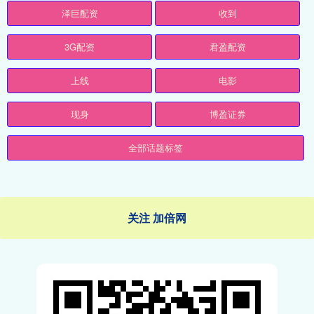
泽巨配资
收到
3G配资
君盈配资
上线
电影
现身
博盈证券
全部话题标签
关注 加倍网