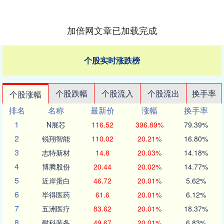
加倍网文章已加载完成
个股实时涨跌榜
个股跌幅
个股流入
个股流出
换手率
个股涨幅
排名
名称
最新价
涨幅
换手率
1
N展芯
116.52
396.89%
79.39%
2
锐翔智能
110.02
20.21%
16.80%
3
志特新材
14.8
20.03%
14.18%
4
博腾股份
20.44
20.02%
14.77%
5
近岸蛋白
46.72
20.01%
5.62%
6
毕得医药
61.6
20.01%
6.12%
7
五洲医疗
83.62
20.01%
18.37%
8
耐科装备
49.67
20.01%
6.83%