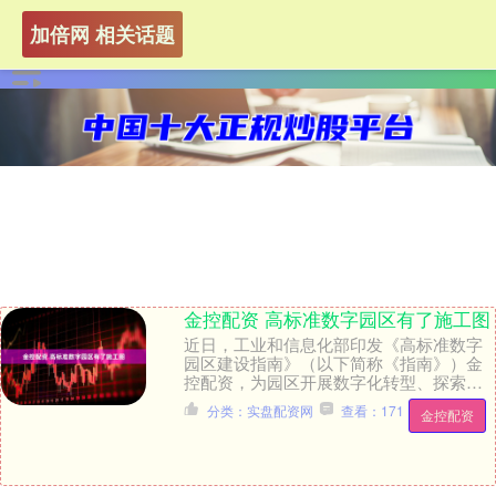
加倍网 相关话题
金控配资 高标准数字园区有了施工图
近日，工业和信息化部印发《高标准数字
园区建设指南》（以下简称《指南》）金
控配资，为园区开展数字化转型、探索数
字化整体提升路径提供指引。 何为高标准
分类：实盘配资网
查看：171
金控配资
数字园区？《指....