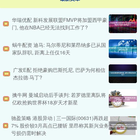
华瑞优配 新科发展联盟FMVP将加盟西甲豪
门, 他在NBA已经无法找到工作了?
蜗牛配资 迪马: 马尔蒂尼和莱昂纳多已从国
家队辞职, 距离上任仅16天
广发E配 拒绝豪购巴斯托尼, 巴萨为何相信
杰拉德·马丁?
擒牛网 曼城启动后手谈判: 若罗德里离队将
亿欧抢购世界杯18岁天才新星
驰盈策略 港股异动 | 三一国际(00631)再跌超
7% 股价较3月高点已腰斩 里昂称其新兴业务
亏损仍需时解决