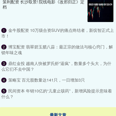
策利配资 长沙取景! 院线电影《改邪归正》定
档
金牛股配资 10万级合资SUV的痛点终结者，新缤智正式上
1
市！
博宝配资 翡翠碧玉腊八蒜：最正宗的做法与核心窍门，解
2
锁年味之魂
鼎红金投 越南人快被罗氏虾“逼疯”，数量多个头大，为什
3
么它们不去中国？
策略宝 百元股数量达141只，一日增加3只
4
民间资本 年销10亿的“儿童止咳药”，新增风险提示意味着
5
什么？
最新文章