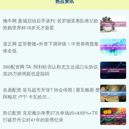
热点资讯
擒牛网 曼城启动后手谈判: 若罗德里离队将亿欧
抢购世界杯18岁天才新星
道正网 监管整顿+外资下调评级！中资券商股集
体走低
360配资网 TA: 阿利松否认和尤文达成口头协议;
其25万镑周薪也是阻碍
名鼎配资 皇马超市开张? 转会传闻 | 塞瓦略斯 楚
阿梅尼 卢宁 卡瓦哈尔...
胜亿配资 克尼佩尔单季27次单场20+&65%+TS
打破乔丹尘封41年的新秀纪录