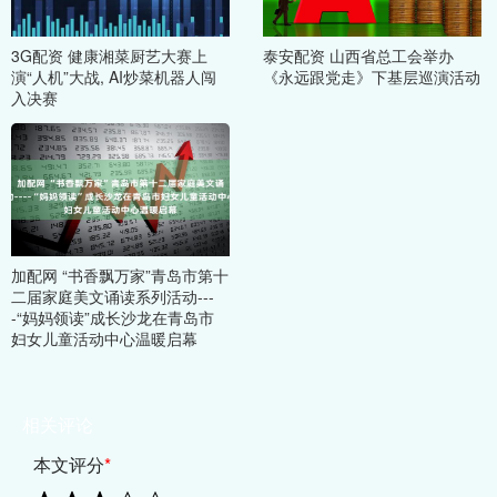
3G配资 健康湘菜厨艺大赛上
泰安配资 山西省总工会举办
演“人机”大战, AI炒菜机器人闯
《永远跟党走》下基层巡演活动
入决赛
加配网 “书香飘万家”青岛市第十
二届家庭美文诵读系列活动---
-“妈妈领读”成长沙龙在青岛市
妇女儿童活动中心温暖启幕
相关评论
本文评分
*