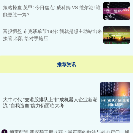
策略操盘 英甲: 今日焦点: 威科姆 VS 维尔港! 谁
能更胜一筹?
富投恒盈 布克谈单节18分: 我就是想主动站出来
接管比赛, 给对手施压
推荐资讯
大牛时代 “去港股排队上市”成机器人企业新潮
流 “自我造血”能力仍面临大考
博宝配资 翡翠碧玉腊八蒜：最正宗的做法与核心窍门，解
1