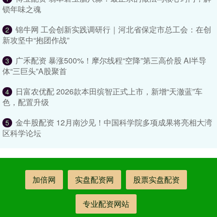
锁年味之魂
锦牛网 工会创新实践调研行｜河北省保定市总工会：在创
2
新攻坚中“抱团作战”
广禾配资 暴涨500%！摩尔线程“空降”第三高价股 AI半导
3
体“三巨头”A股聚首
日富农优配 2026款本田缤智正式上市，新增“天澈蓝”车
4
色，配置升级
金牛股配资 12月南沙见！中国科学院多项成果将亮相大湾
5
区科学论坛
加倍网
实盘配资网
股票实盘配资
专业配资网站