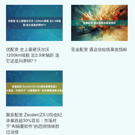
优配资 史上最硬沃尔沃
亚金配资 通达信短线暴发指标
1200km续航 近2.9米轴距 选
它还是问界M7？
聚富配资 Zscaler(ZS.US)创纪
录暴跌超30%背后：市场对
于“AI颠覆软件”的恐惧情绪胜
过业绩