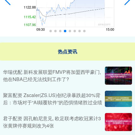
热点资讯
华瑞优配 新科发展联盟FMVP将加盟西甲豪门,
他在NBA已经无法找到工作了?
聚富配资 Zscaler(ZS.US)创纪录暴跌超30%背
后：市场对于“AI颠覆软件”的恐惧情绪胜过业绩
君子配资 因孔帕尼意见, 欧足联考虑欧冠累计3
张黄牌停赛规则改为4张