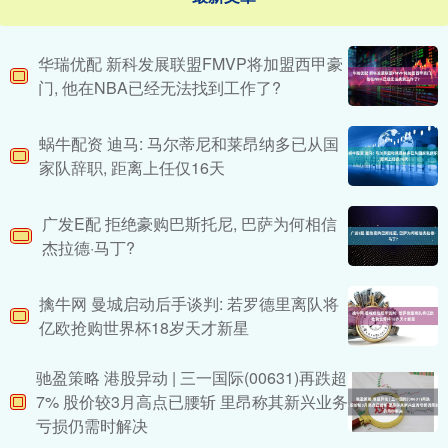
华瑞优配 新科发展联盟FMVP将加盟西甲豪
门, 他在NBA已经无法找到工作了?
蜗牛配资 迪马: 马尔蒂尼和莱昂纳多已从国
家队辞职, 距离上任仅16天
广发E配 拒绝豪购巴斯托尼, 巴萨为何相信
杰拉德·马丁?
擒牛网 曼城启动后手谈判: 若罗德里离队将
亿欧抢购世界杯18岁天才新星
驰盈策略 港股异动 | 三一国际(00631)再跌超
7% 股价较3月高点已腰斩 里昂称其新兴业务
亏损仍需时解决