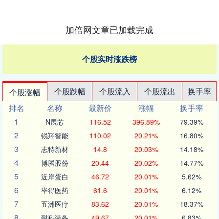
加倍网文章已加载完成
个股实时涨跌榜
个股跌幅
个股流入
个股流出
换手率
个股涨幅
排名
名称
最新价
涨幅
换手率
1
N展芯
116.52
396.89%
79.39%
2
锐翔智能
110.02
20.21%
16.80%
3
志特新材
14.8
20.03%
14.18%
4
博腾股份
20.44
20.02%
14.77%
5
近岸蛋白
46.72
20.01%
5.62%
6
毕得医药
61.6
20.01%
6.12%
7
五洲医疗
83.62
20.01%
18.37%
8
耐科装备
49.67
20.01%
6.83%