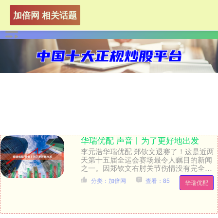
加倍网 相关话题
华瑞优配 声音丨为了更好地出发
李元浩华瑞优配 郑钦文退赛了！这是近两
天第十五届全运会赛场最令人瞩目的新闻
之一。因郑钦文右肘关节伤情没有完全恢
复，无法满足高强度比赛的条件，经过医
分类：加倍网
查看：85
华瑞优配
疗团队评估，湖....