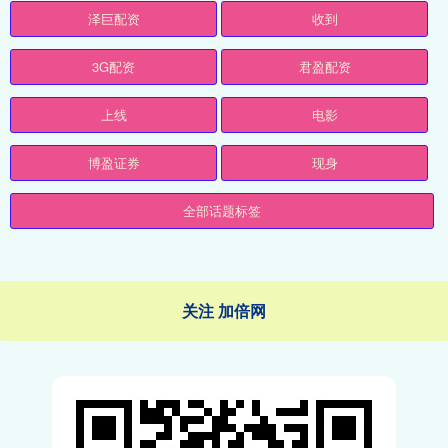
泽巨配资
收到
3G配资
君盈配资
上线
电影
博盈证券
现身
全部话题标签
关注 加倍网