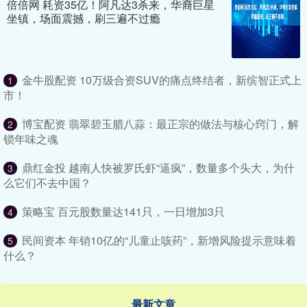
倍倍网 耗资35亿！阿凡达3杀来，华裔巨星
坐镇，场面震撼，刷三遍不过瘾
金牛股配资 10万级合资SUV的痛点终结者，新缤智正式上
1
市！
博宝配资 翡翠碧玉腊八蒜：最正宗的做法与核心窍门，解
2
锁年味之魂
鼎红金投 越南人快被罗氏虾“逼疯”，数量多个头大，为什
3
么它们不去中国？
策略宝 百元股数量达141只，一日增加3只
4
民间资本 年销10亿的“儿童止咳药”，新增风险提示意味着
5
什么？
最新文章