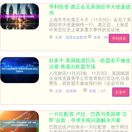
亨利投资 龚正会见美国驻华大使庞德
伟
上海市市长龚正今天（11月3日）会见了美
国驻华大使庞德伟一行。龚正说，上海是
中美交往史上诸多重大事件的见证地，也
是中美友好往来的重要纽带。自20世纪80
分类：股票实盘配资
查看：98
亨利投资
年代起，....
好多牛 美国能源巨头：欧盟若不修改
法规 将退出欧盟市场
人民财讯11月3日电，11月3日，美国能源
企业埃克森美孚公司首席执行官达伦·伍兹
警告，若欧盟不修改现行的《企业可持续
性尽职调查指令》，该公司将被迫退出欧
分类：加倍网
查看：127
好多牛
盟市场。....
一片红配资 卢拉：巴西与美国将“立
即”会面，寻求关税问题解决方案
巴西总统卢拉表示一片红配资，他于周日
与美国总统特朗普举行了富有建设性的会