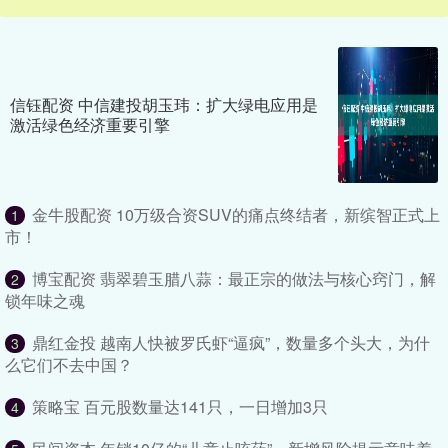
信钰配资 中信建投胡玉玮：扩大绿电应用是
激活绿色经济重要引擎
金牛股配资 10万级合资SUV的痛点终结者，新缤智正式上
1
市！
博宝配资 翡翠碧玉腊八蒜：最正宗的做法与核心窍门，解
2
锁年味之魂
鼎红金投 越南人快被罗氏虾“逼疯”，数量多个头大，为什
3
么它们不去中国？
策略宝 百元股数量达141只，一日增加3只
4