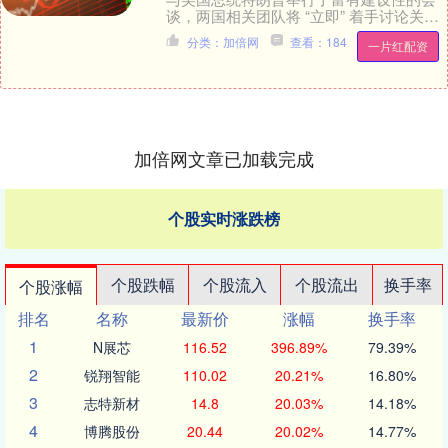
谈，两国相关团队将 “立即” 着手讨论关税
及其他议题。 此次会面在马来西亚吉隆坡
分类：加倍网
查看：184
一片红配资
东盟峰会....
加倍网文章已加载完成
个股实时涨跌榜
个股跌幅
个股流入
个股流出
换手率
个股涨幅
排名
名称
最新价
涨幅
换手率
1
N展芯
116.52
396.89%
79.39%
2
锐翔智能
110.02
20.21%
16.80%
3
志特新材
14.8
20.03%
14.18%
4
博腾股份
20.44
20.02%
14.77%