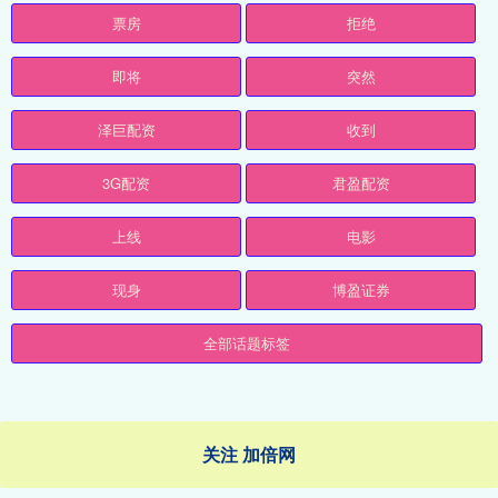
票房
拒绝
即将
突然
泽巨配资
收到
3G配资
君盈配资
上线
电影
现身
博盈证券
全部话题标签
关注 加倍网