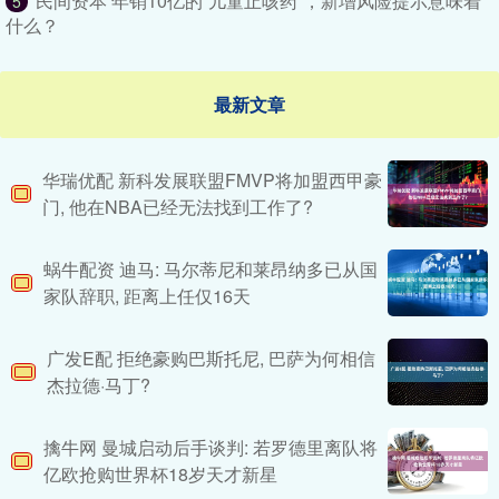
民间资本 年销10亿的“儿童止咳药”，新增风险提示意味着
5
什么？
最新文章
华瑞优配 新科发展联盟FMVP将加盟西甲豪
门, 他在NBA已经无法找到工作了?
蜗牛配资 迪马: 马尔蒂尼和莱昂纳多已从国
家队辞职, 距离上任仅16天
广发E配 拒绝豪购巴斯托尼, 巴萨为何相信
杰拉德·马丁?
擒牛网 曼城启动后手谈判: 若罗德里离队将
亿欧抢购世界杯18岁天才新星