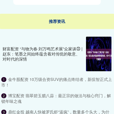
推荐资讯
财富配资 “与物为春·刘万鸣艺术展”众家谈㉝ |
赵东：笔墨之间始终蕴含着对传统的敬意、
对时代的深情
金牛股配资 10万级合资SUV的痛点终结者，新缤智正式上
1
市！
博宝配资 翡翠碧玉腊八蒜：最正宗的做法与核心窍门，解
2
锁年味之魂
鼎红金投 越南人快被罗氏虾“逼疯”，数量多个头大，为什
3