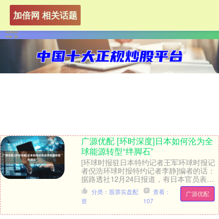
加倍网 相关话题
广源优配 [环时深度]日本如何沦为全
球能源转型“绊脚石”
[环球时报驻日本特约记者王军环球时报记
者倪浩环球时报特约记者李静]编者的话：
据路透社12月24日报道，有日本官员表
示，该国政府决定停止对大型光伏项目进
分类：股票实盘配
查看：
广源优配
行财政支持....
资
107