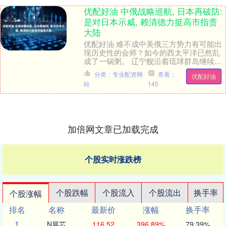
优配好油 中俄战略巡航, 日本再破防:
是对日本示威, 赖清德力挺高市指责
大陆
优配好油 难不成中美俄三方势力有可能出
现历史性的会师？如今的西太平洋已然乱
成了一锅粥。 辽宁舰沿着琉球群岛继续北
上，而美国的华盛顿号也于12月7日、12月
分类：专业配资网
查看：
优配好油
8日出....
站
145
加倍网文章已加载完成
个股实时涨跌榜
个股跌幅
个股流入
个股流出
换手率
个股涨幅
排名
名称
最新价
涨幅
换手率
1
N展芯
116.52
396.89%
79.39%