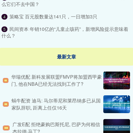
么它们不去中国？
策略宝 百元股数量达141只，一日增加3只
4
民间资本 年销10亿的“儿童止咳药”，新增风险提示意味着
5
什么？
最新文章
华瑞优配 新科发展联盟FMVP将加盟西甲豪
门, 他在NBA已经无法找到工作了?
蜗牛配资 迪马: 马尔蒂尼和莱昂纳多已从国
家队辞职, 距离上任仅16天
广发E配 拒绝豪购巴斯托尼, 巴萨为何相信
杰拉德·马丁?