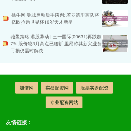
擒牛网 曼城启动后手谈判: 若罗德里离队将
亿欧抢购世界杯18岁天才新星
驰盈策略 港股异动 | 三一国际(00631)再跌超
7% 股价较3月高点已腰斩 里昂称其新兴业务
亏损仍需时解决
加倍网
实盘配资网
股票实盘配资
专业配资网站
友情链接：