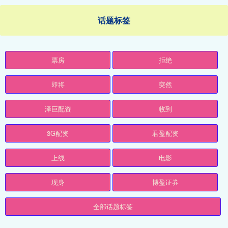
话题标签
票房
拒绝
即将
突然
泽巨配资
收到
3G配资
君盈配资
上线
电影
现身
博盈证券
全部话题标签