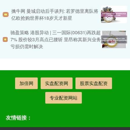
擒牛网 曼城启动后手谈判: 若罗德里离队将
亿欧抢购世界杯18岁天才新星
驰盈策略 港股异动 | 三一国际(00631)再跌超
7% 股价较3月高点已腰斩 里昂称其新兴业务
亏损仍需时解决
加倍网
实盘配资网
股票实盘配资
专业配资网站
友情链接：