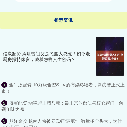
推荐资讯
信康配资 冯巩曾祖父是民国大总统！如今老
厨房操持家宴，藏着怎样人生密码？
金牛股配资 10万级合资SUV的痛点终结者，新缤智正式上
1
市！
博宝配资 翡翠碧玉腊八蒜：最正宗的做法与核心窍门，解
2
锁年味之魂
鼎红金投 越南人快被罗氏虾“逼疯”，数量多个头大，为什
3