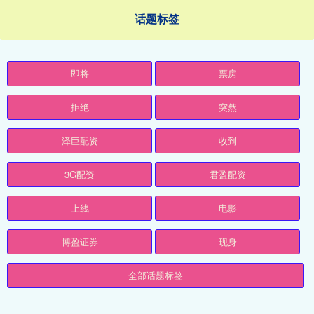
话题标签
即将
票房
拒绝
突然
泽巨配资
收到
3G配资
君盈配资
上线
电影
博盈证券
现身
全部话题标签