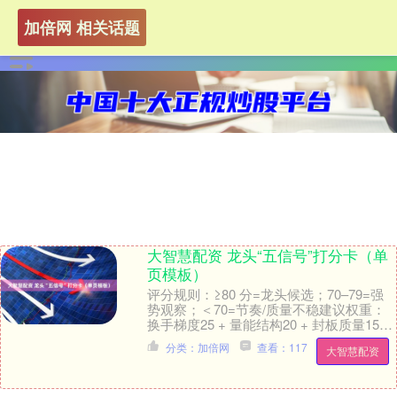
加倍网 相关话题
大智慧配资 龙头“五信号”打分卡（单
页模板）
评分规则：≥80 分=龙头候选；70–79=强
势观察；＜70=节奏/质量不稳建议权重：
换手梯度25 + 量能结构20 + 封板质量15 +
筹码结构25 + 同....
分类：加倍网
查看：117
大智慧配资