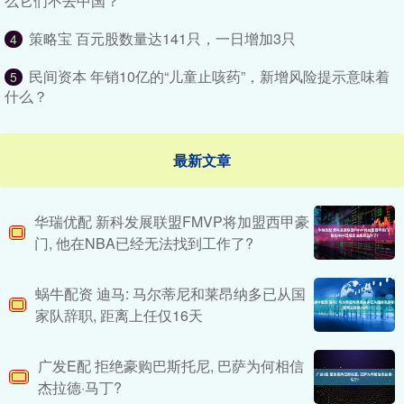
么它们不去中国？
策略宝 百元股数量达141只，一日增加3只
4
民间资本 年销10亿的“儿童止咳药”，新增风险提示意味着
5
什么？
最新文章
华瑞优配 新科发展联盟FMVP将加盟西甲豪
门, 他在NBA已经无法找到工作了?
蜗牛配资 迪马: 马尔蒂尼和莱昂纳多已从国
家队辞职, 距离上任仅16天
广发E配 拒绝豪购巴斯托尼, 巴萨为何相信
杰拉德·马丁?