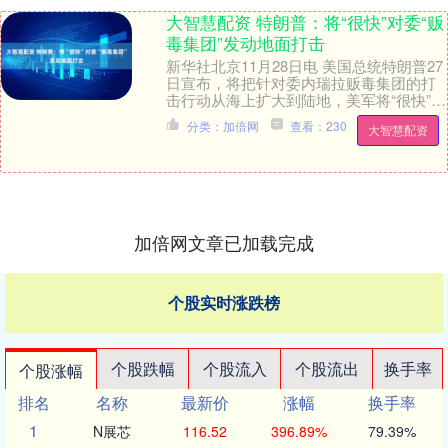
大智慧配资 特朗普：将“很快”对委“贩
毒集团”发动地面打击
新华社北京11月28日电 美国总统特朗普27
日宣布，将把针对委内瑞拉贩毒集团的打
击行动从海上扩大到陆地，美军将“很快”展
开地面行动。这一表态进一步加剧日趋紧
分类：加倍网
查看：230
大智慧配资
张的....
加倍网文章已加载完成
个股实时涨跌榜
个股跌幅
个股流入
个股流出
换手率
个股涨幅
排名
名称
最新价
涨幅
换手率
1
N展芯
116.52
396.89%
79.39%